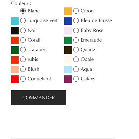
Couleur :
Blanc
Citron
Turquoise vert
Bleu de Prusse
Noir
Baby Rose
Corail
Emeraude
scarabée
Quartz
rubis
Opale
Blush
Aqua
Coquelicot
Galaxy
COMMANDER