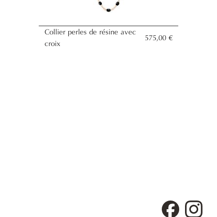
Collier perles de résine avec
575,00 €
croix
Facebook
Inst