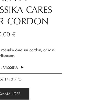
SSIKA CARES
R CORDON
0,00 €
 messika care sur cordon, or rose,
diamants.
:
MESSIKA
nce
14101-PG
OMMANDER