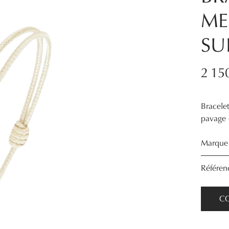
ME
SU
2 15
Bracelet
pavage 
Marque 
Référe
C