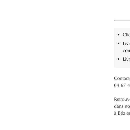
Cli
Liv
co
Liv
Contact
04 67 
Retrouve
dans
no
à Bézie