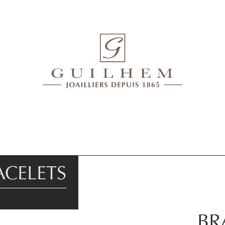
ACELETS
BR