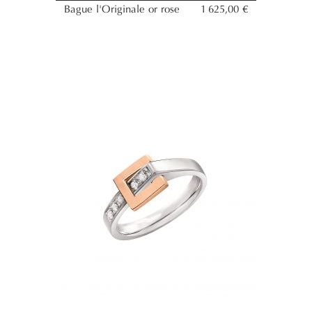
Bague l'Originale or rose
1 625,00 €